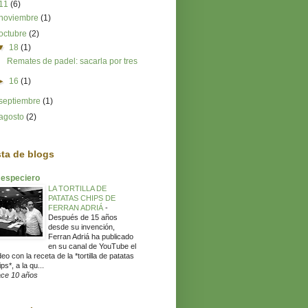
11
(6)
noviembre
(1)
octubre
(2)
▼
18
(1)
Remates de padel: sacarla por tres
►
16
(1)
septiembre
(1)
agosto
(2)
sta de blogs
 especiero
LA TORTILLA DE
PATATAS CHIPS DE
FERRAN ADRIÁ
-
Después de 15 años
desde su invención,
Ferran Adriá ha publicado
en su canal de YouTube el
deo con la receta de la *tortilla de patatas
ps*, a la qu...
ce 10 años