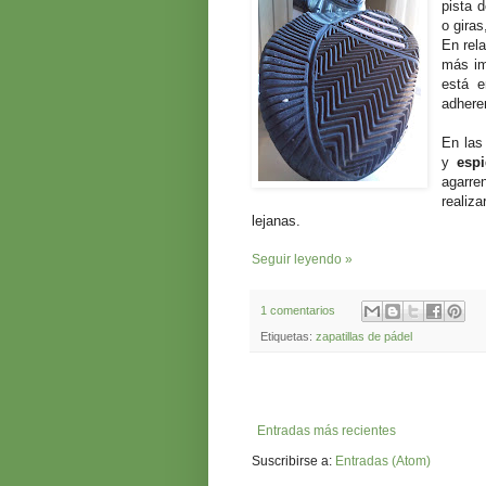
pista 
o giras
En rela
más im
está e
adhere
En las
y
esp
agarre
realiza
lejanas.
Seguir leyendo »
1 comentarios
Etiquetas:
zapatillas de pádel
Entradas más recientes
Suscribirse a:
Entradas (Atom)