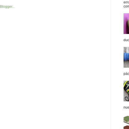
err
con
dud
pád
nue