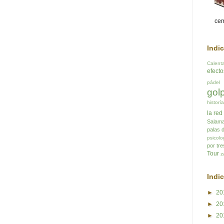
cem
Indi
Calent
efect
pádel
gol
historí
la red
Salam
palas 
psicolo
por tre
Tour
z
Indi
►
20
►
20
►
20