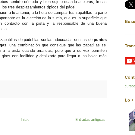
debes sentirte cómodo y bien sujeto cuando aceleras, frenas
, los tres desplazamientos típicos del pádel.
ción a lo anterior, a la hora de comprar tus zapatillas la parte
portante es la elección de la suela, que es la superficie que
Busc
n contacto con la pista y la responsable de una buena
ncia.
 zapatillas de pádel las suelas adecuadas son las de
puntos
igas
, una combinación que
consigue que las zapatillas se
Tran
n a la pista cuando arrancas, pero que a su vez permiten
r giros con facilidad y deslizarte para llegar a las bolas más
Cont
curso
Lo + 
Inicio
Entradas antiguas