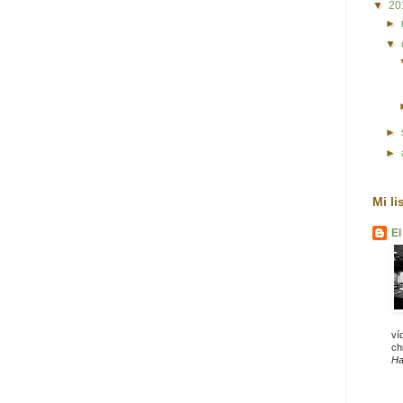
▼
20
►
▼
►
►
Mi li
El
ví
chi
Ha