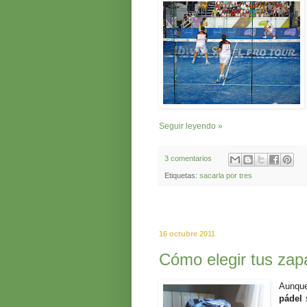
Seguir leyendo »
3 comentarios
Etiquetas:
sacarla por tres
16 octubre 2011
Cómo elegir tus zapa
Aunqu
pádel
s