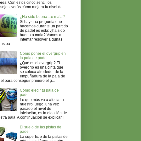
ores. Con estos cinco sencillos
sejos, verás cómo mejora tu nivel de...
¿Ha sido buena....o mala?
Si hay una pregunta que
hacemos durante un partido
de pádel es ésta: ¿ha sido
buena o mala? Vamos a
intentar resolver algunas
as pa...
Cómo poner el overgrip en
la pala de pádel
¿Qué es el overgrip? El
overgrip es una cinta que
se coloca alrededor de la
empuñadura de la pala de
el para conseguir primero el g...
Cómo elegir tu pala de
pádel
Lo que más va a afectar a
nuestro juego, una vez
pasado el nivel de
iniciación, es la elección de
stra pala. A continuación se explican l...
El suelo de las pistas de
pádel
La superficie de la pistas de