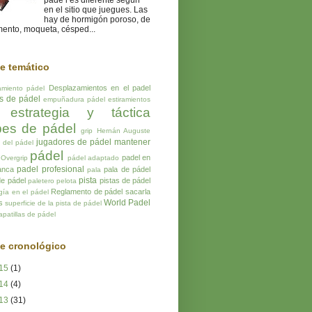
páde l es diferente según
en el sitio que juegues. Las
hay de hormigón poroso, de
ento, moqueta, césped...
ce temático
Desplazamientos en el padel
amiento pádel
os de pádel
empuñadura pádel
estiramientos
estrategia y táctica
pes de pádel
grip
Hernán Auguste
jugadores de pádel
mantener
a del pádel
pádel
padel en
Overgrip
pádel adaptado
padel profesional
anca
pala de pádel
pala
pista
de pádel
pistas de pádel
paletero
pelota
Reglamento de pádel
sacarla
gía en el pádel
World Padel
s
superficie de la pista de pádel
apatillas de pádel
ce cronológico
15
(1)
14
(4)
13
(31)