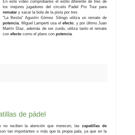
En este vídeo comprobaréis el estilo diferente de tres de
los mejores jugadores del circuito Padel Pro Tour para
rematar
y sacar la bola de la pista por tres.
"La Bestia" Agustín Gómez Silingo utiliza un remate de
potencia
, Miguel Lamperti usa el
efecto
, y por último Juan
Martín Díaz, además de ser zurdo, utiliza tanto el remate
con
efecto
como el plano con
potencia
.
tillas de pádel
e no reciben la atención que merecen, las
zapatillas de
on tan importantes o más que la propia pala, ya que en la