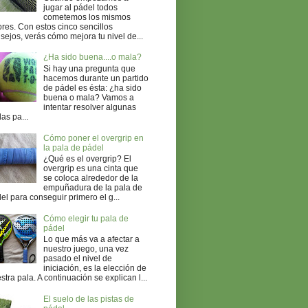
jugar al pádel todos
cometemos los mismos
ores. Con estos cinco sencillos
sejos, verás cómo mejora tu nivel de...
¿Ha sido buena....o mala?
Si hay una pregunta que
hacemos durante un partido
de pádel es ésta: ¿ha sido
buena o mala? Vamos a
intentar resolver algunas
as pa...
Cómo poner el overgrip en
la pala de pádel
¿Qué es el overgrip? El
overgrip es una cinta que
se coloca alrededor de la
empuñadura de la pala de
el para conseguir primero el g...
Cómo elegir tu pala de
pádel
Lo que más va a afectar a
nuestro juego, una vez
pasado el nivel de
iniciación, es la elección de
stra pala. A continuación se explican l...
El suelo de las pistas de