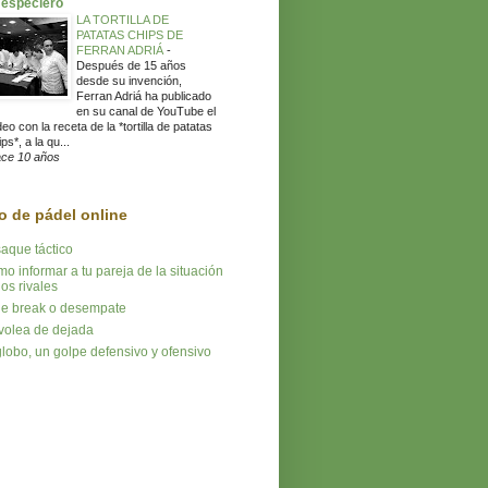
 especiero
LA TORTILLA DE
PATATAS CHIPS DE
FERRAN ADRIÁ
-
Después de 15 años
desde su invención,
Ferran Adriá ha publicado
en su canal de YouTube el
deo con la receta de la *tortilla de patatas
ps*, a la qu...
ce 10 años
o de pádel online
saque táctico
o informar a tu pareja de la situación
los rivales
tie break o desempate
volea de dejada
globo, un golpe defensivo y ofensivo