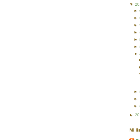
▼
20
►
►
►
►
►
►
▼
►
►
►
►
20
Mi li