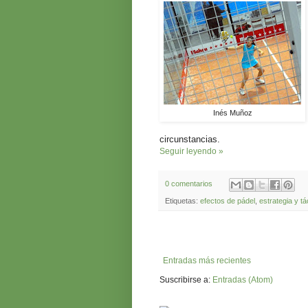
Inés Muñoz
circunstancias.
Seguir leyendo »
0 comentarios
Etiquetas:
efectos de pádel
,
estrategia y tá
Entradas más recientes
Suscribirse a:
Entradas (Atom)