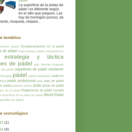
pádel
La superficie de la pistas de
páde l es diferente según
en el sitio que juegues. Las
hay de hormigón poroso, de
ento, moqueta, césped...
ce temático
Desplazamientos en el padel
amiento pádel
os de pádel
empuñadura pádel
estiramientos
estrategia y táctica
pes de pádel
grip
Hernán Auguste
jugadores de pádel
mantener
a del pádel
pádel
padel en
Overgrip
pádel adaptado
padel profesional
anca
pala de pádel
pala
pista
de pádel
pistas de pádel
paletero
pelota
Reglamento de pádel
sacarla
gía en el pádel
World Padel
s
superficie de la pista de pádel
apatillas de pádel
ce cronológico
15
(1)
14
(4)