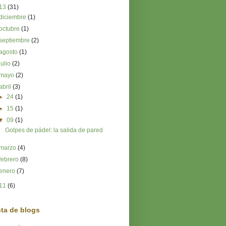
13
(31)
diciembre
(1)
octubre
(1)
septiembre
(2)
agosto
(1)
julio
(2)
mayo
(2)
abril
(3)
►
24
(1)
►
15
(1)
▼
09
(1)
Golpes de pádel: la salida de pared
marzo
(4)
febrero
(8)
enero
(7)
11
(6)
sta de blogs