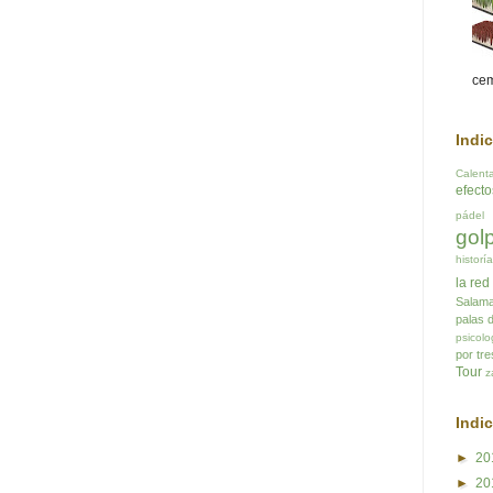
cem
Indi
Calent
efect
pádel
gol
historí
la red
Salam
palas 
psicolo
por tre
Tour
z
Indi
►
20
►
20