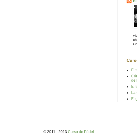
El
ví
chi
Ha
Curs
El 
Cóm
de 
El 
La 
El 
© 2011 - 2013
Curso de Pádel