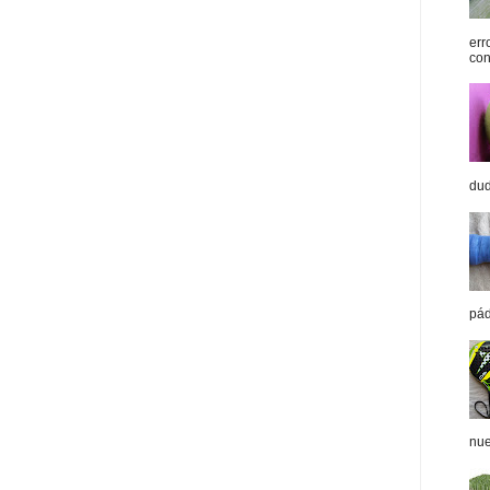
err
con
dud
pád
nue