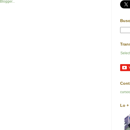
Busc
Tran
Selec
Cont
curso
Lo + 