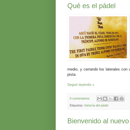
Qué es el pádel
medio, y cerrando los laterales con 
pista.
Seguir leyendo »
0 comentarios
Etiquetas:
historía del pádel
Bienvenido al nuevo