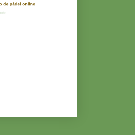
o de pádel online
ndo...