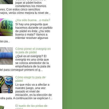
jugar al pádel todos
cometemos los mismos
ores. Con estos cinco sencillos
sejos, verás cómo mejora tu nivel de...
¿Ha sido buena....o mala?
Si hay una pregunta que
hacemos durante un partido
de pádel es ésta: ¿ha sido
buena o mala? Vamos a
intentar resolver algunas
as pa...
Cómo poner el overgrip en
la pala de pádel
¿Qué es el overgrip? El
overgrip es una cinta que
se coloca alrededor de la
empuñadura de la pala de
el para conseguir primero el g...
Cómo elegir tu pala de
pádel
Lo que más va a afectar a
nuestro juego, una vez
pasado el nivel de
iniciación, es la elección de
stra pala. A continuación se explican l...
El suelo de las pistas de