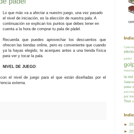
de pádel
Lo que más va a afectar a nuestro juego, una vez pasado
el nivel de iniciación, es la elección de nuestra pala. A
cem
continuación se explican los puntos que debes tener en
cuenta a la hora de comprar tu pala de pádel.
Indi
Recuerda que puedes aprovechar los descuentos que
ofrecen las tiendas online, pero es conveniente que cuando
Calent
ya la hayas elegido, te acerques antes a una tienda física
efect
para ver y tocar la pala.
pádel
gol
NIVEL DE JUEGO
:
historí
la red
con el nivel de juego para el que están diseñadas por el
Salam
riencia externa.
palas 
psicolo
por tre
Tour
z
Indi
►
20
►
20