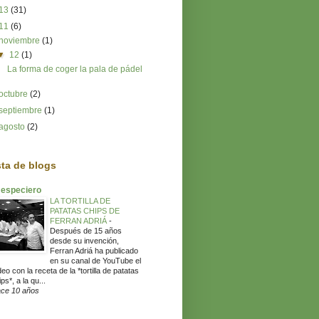
13
(31)
11
(6)
noviembre
(1)
▼
12
(1)
La forma de coger la pala de pádel
octubre
(2)
septiembre
(1)
agosto
(2)
sta de blogs
 especiero
LA TORTILLA DE
PATATAS CHIPS DE
FERRAN ADRIÁ
-
Después de 15 años
desde su invención,
Ferran Adriá ha publicado
en su canal de YouTube el
deo con la receta de la *tortilla de patatas
ps*, a la qu...
ce 10 años