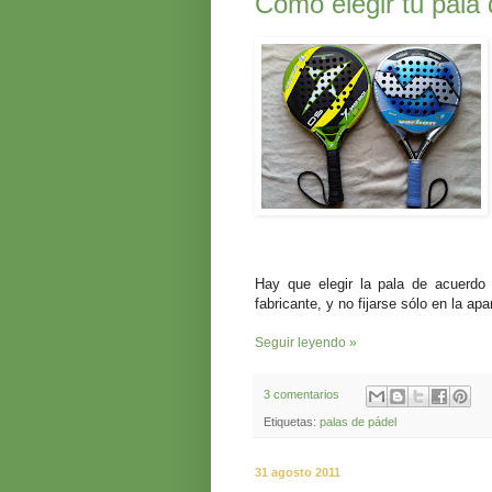
Cómo elegir tu pala 
Hay que elegir la pala de acuerdo 
fabricante, y no fijarse sólo en la apa
Seguir leyendo »
3 comentarios
Etiquetas:
palas de pádel
31 agosto 2011