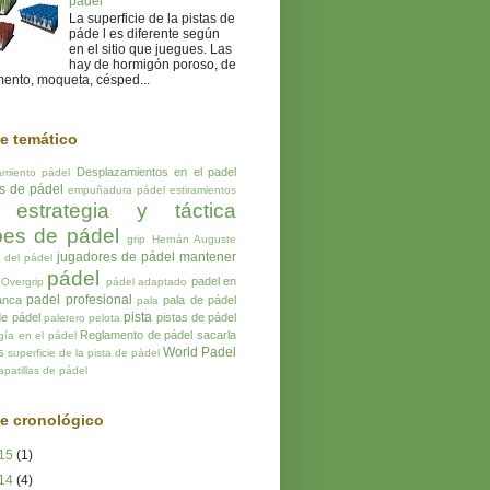
pádel
La superficie de la pistas de
páde l es diferente según
en el sitio que juegues. Las
hay de hormigón poroso, de
ento, moqueta, césped...
ce temático
Desplazamientos en el padel
amiento pádel
os de pádel
empuñadura pádel
estiramientos
estrategia y táctica
pes de pádel
grip
Hernán Auguste
jugadores de pádel
mantener
a del pádel
pádel
padel en
Overgrip
pádel adaptado
padel profesional
anca
pala de pádel
pala
pista
de pádel
pistas de pádel
paletero
pelota
Reglamento de pádel
sacarla
gía en el pádel
World Padel
s
superficie de la pista de pádel
apatillas de pádel
ce cronológico
15
(1)
14
(4)