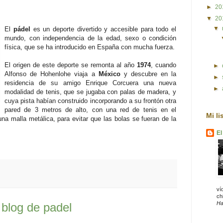
►
20
▼
20
▼
El
pádel
es un deporte divertido y accesible para todo el
mundo, con independencia de la edad, sexo o condición
física, que se ha introducido en España con mucha fuerza.
El origen de este deporte se remonta al año
1974
, cuando
►
Alfonso de Hohenlohe viaja a
México
y descubre en la
►
residencia de su amigo Enrique Corcuera una nueva
►
modalidad de tenis, que se jugaba con palas de madera, y
cuya pista habían construido incorporando a su frontón otra
pared de 3 metros de alto, con una red de tenis en el
Mi li
una malla metálica, para evitar que las bolas se fueran de la
El
ví
chi
Ha
 blog de padel