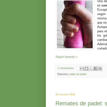
Una de
es
com
Except
según 
misma 
que no
Aunque
para e
los go
cambia
Además
cortado
Seguir leyendo »
1 comentarios
Etiquetas:
palas de pádel
18 octubre 2011
Remates de padel: s