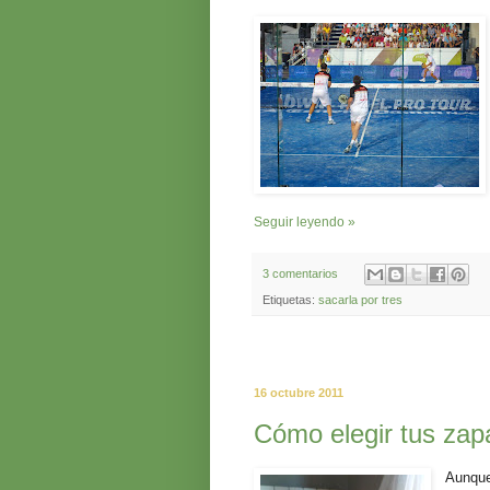
Seguir leyendo »
3 comentarios
Etiquetas:
sacarla por tres
16 octubre 2011
Cómo elegir tus zapa
Aunqu