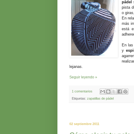
pádel
s
pista 
o giras
En rela
más im
está e
adhere
En las
y
esp
agarre
realiza
lejanas.
Seguir leyendo »
1 comentarios
Etiquetas:
zapatillas de pádel
02 septiembre 2011