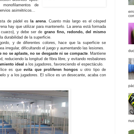
a, monofilamentos de
ervios asimétricos...
err
con
ista de pádel es
la arena
. Cuanto más largo es el césped
ena hay que utilizar para mantenerlo. La arena está formada
 cuarzo), y debe ser de
grano fino, redondo, del mismo
a durabilidad de la superficie.
 gordo, y de diferentes colores, hace que la superficie se
 irregular, dificultando el juego y aumentando las lesiones.
dud
ie no se aplaste, no se desgaste ni se compacte
. Mantiene
ed, reduciendo la longitud de fibra libre, y evitando resbalones
amiento ideal
a los jugadores, favoreciendo el espectáculo.
sílice es que
evita que proliferen hongos
u otro tipo de
elo y a los jugadores. El sílice es un desecante, acaba con
pád
nue