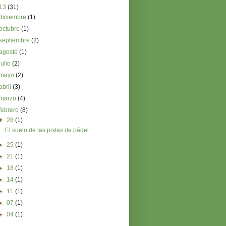
13
(31)
diciembre
(1)
octubre
(1)
septiembre
(2)
agosto
(1)
julio
(2)
mayo
(2)
abril
(3)
marzo
(4)
febrero
(8)
▼
28
(1)
El suelo de las pistas de pádel
►
25
(1)
►
21
(1)
►
18
(1)
►
14
(1)
►
11
(1)
►
07
(1)
►
04
(1)