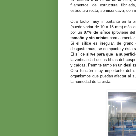
filamentos de estructura fibrilad
estructura recta, semicóncava, con n
Otro factor muy importante en la p
(puede variar de 10 a 15 mm) más ar
por un
97% de sílice
(proviene del
tamaño y sin aristas
para aumentar l
Si el sílice es irregular, de grano
desgaste más, se compacte y ésta sea
El sílice
sirve para que la superfic
la verticalidad de las fibras del césp
y caídas. Permite también un
desliz
Otra función muy importante del 
organismos que puedan afectar al su
la humedad de la pista.