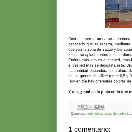
Casi siempre la arena se amontona e
necesario que se reparta, mediante 
que son la zona de saque y las zonas
zonas se aplaste antes que las demá
Cuánto más alto es el césped, más l
el césped más se desgasta éste. Una 
La cantidad dependerá de la altura de
de los granos del sílice (entre 0,5 y
Hoy en día hay diferentes colores de 
Y a ti, ¿cuál es la pista en la que 
Etiquetas:
pádel
,
pista
,
pistas de pádel
,
sup
1 comentario: