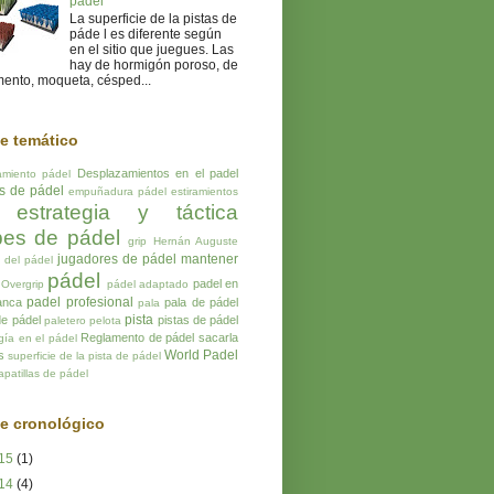
pádel
La superficie de la pistas de
páde l es diferente según
en el sitio que juegues. Las
hay de hormigón poroso, de
ento, moqueta, césped...
ce temático
Desplazamientos en el padel
amiento pádel
os de pádel
empuñadura pádel
estiramientos
estrategia y táctica
pes de pádel
grip
Hernán Auguste
jugadores de pádel
mantener
a del pádel
pádel
padel en
Overgrip
pádel adaptado
padel profesional
anca
pala de pádel
pala
pista
de pádel
pistas de pádel
paletero
pelota
Reglamento de pádel
sacarla
gía en el pádel
World Padel
s
superficie de la pista de pádel
apatillas de pádel
ce cronológico
15
(1)
14
(4)