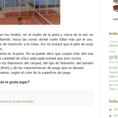
cem
Indi
n los fondos, en el medio de la pista y cerca de la red, es
barrido, hacia las zonas donde suele faltar más por el uso,
Calent
 de transición a la volea. Así se evitará que el pelo de esas
efect
s.
pádel
enta es la pista. No se puede decir que cuanto más alto sea
gol
cantidad de sílice adecuada evitará que esto ocurra.
historí
 los filamentos del césped, del tipo de filamento, del tamaño
la red
 0,8mm) y de las características de juego que se deseen.
Salam
arena, según el color de la superficie de juego.
palas 
psicolo
más te gusta jugar?
por tre
Tour
z
Indi
erficie de la pista de pádel
►
20
►
20