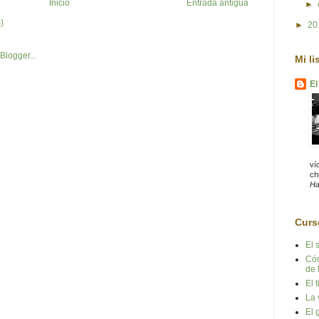
Inicio
Entrada antigua
►
)
►
20
Mi li
El
ví
chi
Ha
Curs
El 
Cóm
de 
El 
La 
El 