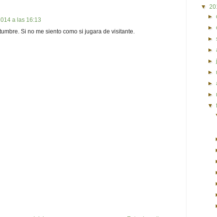
▼
20
►
014 a las 16:13
►
umbre. Si no me siento como si jugara de visitante.
►
►
►
►
►
►
▼