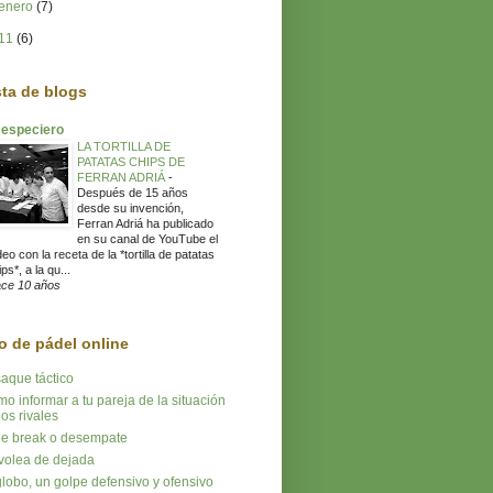
enero
(7)
11
(6)
sta de blogs
 especiero
LA TORTILLA DE
PATATAS CHIPS DE
FERRAN ADRIÁ
-
Después de 15 años
desde su invención,
Ferran Adriá ha publicado
en su canal de YouTube el
deo con la receta de la *tortilla de patatas
ps*, a la qu...
ce 10 años
o de pádel online
saque táctico
o informar a tu pareja de la situación
los rivales
tie break o desempate
volea de dejada
globo, un golpe defensivo y ofensivo