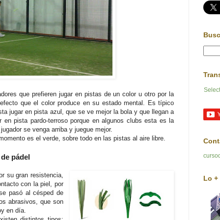
Busc
Tran
Selec
ores que prefieren jugar en pistas de un color u otro por la
l efecto que el color produce en su estado mental. Es típico
ta jugar en pista azul, que se ve mejor la bola y que llegan a
r en pista pardo-terroso porque en algunos clubs esta es la
 jugador se venga arriba y juegue mejor.
omento es el verde, sobre todo en las pistas al aire libre.
Cont
curso
a de pádel
or su gran resistencia,
Lo + 
tacto con la piel, por
 se pasó al césped de
enos abrasivos, que son
y en día.
isten distintos tipos: