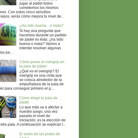
jugar al pádel todos
cometemos los mismos
ores. Con estos cinco sencillos
sejos, verás cómo mejora tu nivel de...
¿Ha sido buena....o mala?
Si hay una pregunta que
hacemos durante un partido
de pádel es ésta: ¿ha sido
buena o mala? Vamos a
intentar resolver algunas
as pa...
Cómo poner el overgrip en
la pala de pádel
¿Qué es el overgrip? El
overgrip es una cinta que
se coloca alrededor de la
empuñadura de la pala de
el para conseguir primero el g...
Cómo elegir tu pala de
pádel
Lo que más va a afectar a
nuestro juego, una vez
pasado el nivel de
iniciación, es la elección de
stra pala. A continuación se explican l...
El suelo de las pistas de