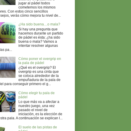
jugar al pádel todos
cometemos los mismos
ores. Con estos cinco sencillos
sejos, verás cómo mejora tu nivel de...
¿Ha sido buena....o mala?
Si hay una pregunta que
hacemos durante un partido
de pádel es ésta: ¿ha sido
buena o mala? Vamos a
intentar resolver algunas
as pa...
Cómo poner el overgrip en
la pala de pádel
¿Qué es el overgrip? El
overgrip es una cinta que
se coloca alrededor de la
empuñadura de la pala de
el para conseguir primero el g...
Cómo elegir tu pala de
pádel
Lo que más va a afectar a
nuestro juego, una vez
pasado el nivel de
iniciación, es la elección de
stra pala. A continuación se explican l...
El suelo de las pistas de