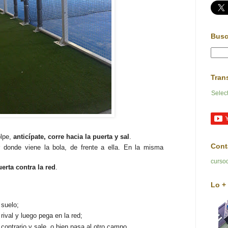
Busc
Tran
Selec
olpe,
anticípate, corre hacia la puerta y sal
.
Cont
donde viene la bola, de frente a ella. En la misma
curso
uerta contra la red
.
Lo + 
 suelo;
rival y luego pega en la red;
 contrario y sale, o bien pasa al otro campo.