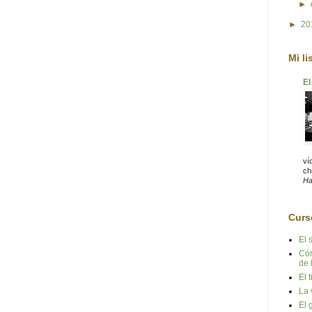
►
►
20
Mi li
El
ví
chi
Ha
Curs
El 
Cóm
de 
El 
La 
El 