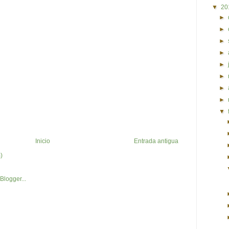
▼
20
►
►
►
►
►
►
►
►
▼
Inicio
Entrada antigua
)