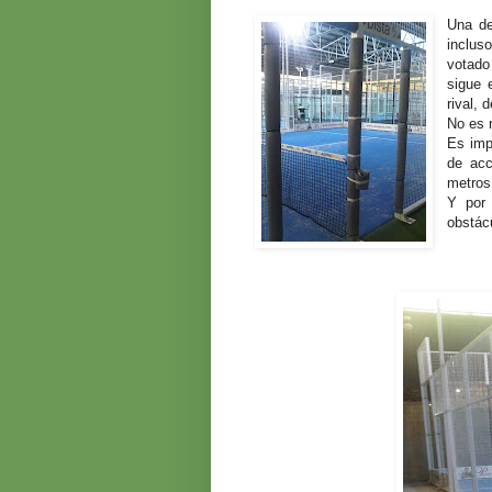
Una de
inclus
votado
sigue 
rival, 
No es 
Es imp
de acc
metros
Y por 
obstác