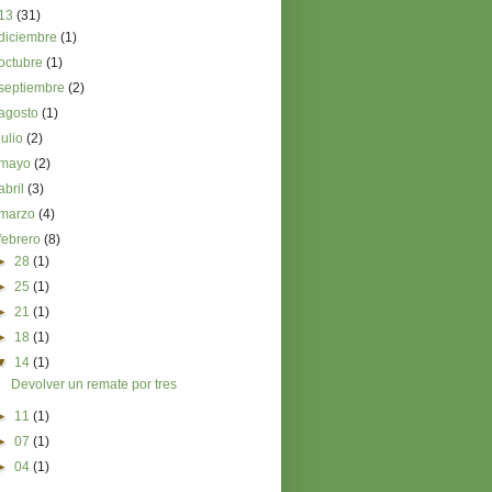
13
(31)
diciembre
(1)
octubre
(1)
septiembre
(2)
agosto
(1)
julio
(2)
mayo
(2)
abril
(3)
marzo
(4)
febrero
(8)
►
28
(1)
►
25
(1)
►
21
(1)
►
18
(1)
▼
14
(1)
Devolver un remate por tres
►
11
(1)
►
07
(1)
►
04
(1)