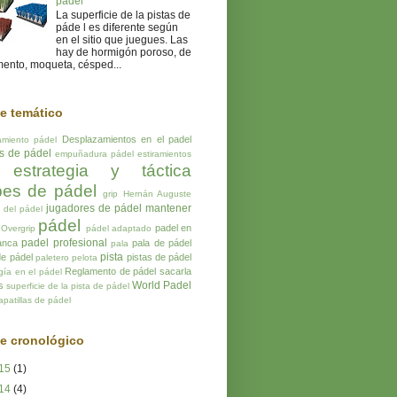
pádel
La superficie de la pistas de
páde l es diferente según
en el sitio que juegues. Las
hay de hormigón poroso, de
ento, moqueta, césped...
ce temático
Desplazamientos en el padel
amiento pádel
os de pádel
empuñadura pádel
estiramientos
estrategia y táctica
pes de pádel
grip
Hernán Auguste
jugadores de pádel
mantener
a del pádel
pádel
padel en
Overgrip
pádel adaptado
padel profesional
anca
pala de pádel
pala
pista
de pádel
pistas de pádel
paletero
pelota
Reglamento de pádel
sacarla
gía en el pádel
World Padel
s
superficie de la pista de pádel
apatillas de pádel
ce cronológico
15
(1)
14
(4)