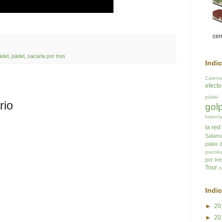
cem
ádel
,
pádel
,
sacarla por tres
Indi
Calent
:
efect
pádel
rio
gol
historí
la red
Salam
palas 
psicolo
por tre
Tour
z
Indi
►
20
►
20