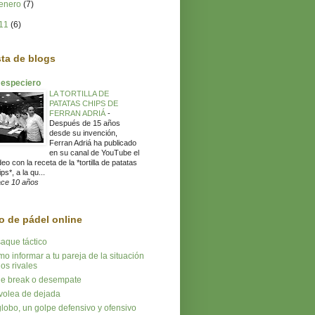
enero
(7)
11
(6)
sta de blogs
 especiero
LA TORTILLA DE
PATATAS CHIPS DE
FERRAN ADRIÁ
-
Después de 15 años
desde su invención,
Ferran Adriá ha publicado
en su canal de YouTube el
deo con la receta de la *tortilla de patatas
ps*, a la qu...
ce 10 años
o de pádel online
saque táctico
o informar a tu pareja de la situación
los rivales
tie break o desempate
volea de dejada
globo, un golpe defensivo y ofensivo